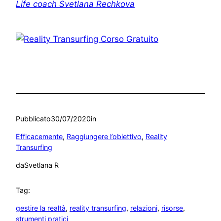
Life coach Svetlana Rechkova
Pubblicato
30/07/2020
in
Efficacemente
, 
Raggiungere l’obiettivo
, 
Reality
Transurfing
da
Svetlana R
Tag:
gestire la realtà
, 
reality transurfing
, 
relazioni
, 
risorse
, 
strumenti pratici