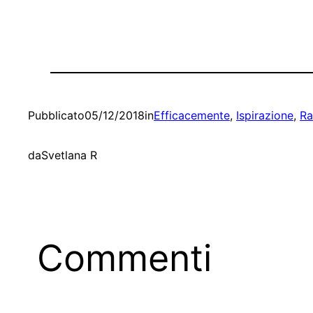
Pubblicato
05/12/2018
in
Efficacemente
, 
Ispirazione
, 
Ra
da
Svetlana R
Commenti