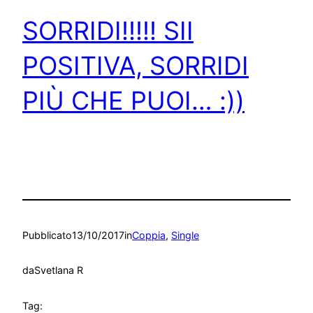
SORRIDI!!!!! SII
POSITIVA, SORRIDI
PIÙ CHE PUOI… :))
Pubblicato
13/10/2017
in
Coppia
, 
Single
da
Svetlana R
Tag: