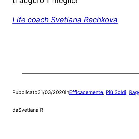
ti auguro il meglio!
Life coach Svetlana Rechkova
Pubblicato
31/03/2020
in
Efficacemente
, 
Più Soldi
, 
Ragg
da
Svetlana R