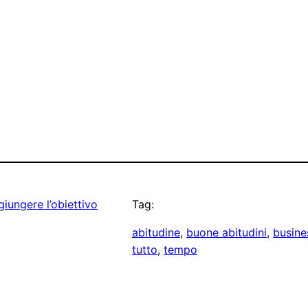
iungere l’obiettivo
Tag:
abitudine
, 
buone abitudini
, 
busine
tutto
, 
tempo