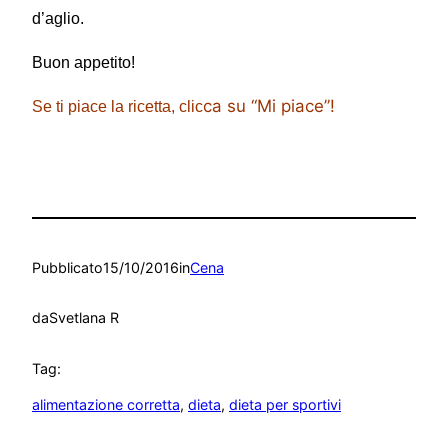
d’aglio.
Buon appetito!
ca su “Mi piace”!
Se ti piace la ricetta, clic
Pubblicato
15/10/2016
in
Cena
da
Svetlana R
Tag:
alimentazione corretta
, 
dieta
, 
dieta per sportivi