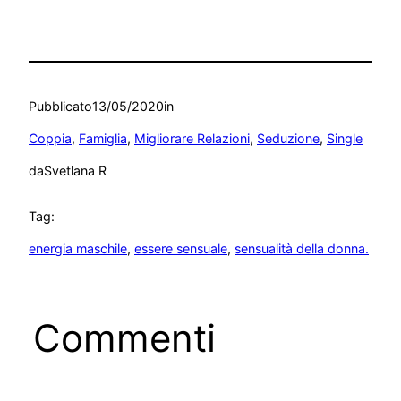
Pubblicato
13/05/2020
in
Coppia
, 
Famiglia
, 
Migliorare Relazioni
, 
Seduzione
, 
Single
da
Svetlana R
Tag:
energia maschile
, 
essere sensuale
, 
sensualità della donna.
Commenti