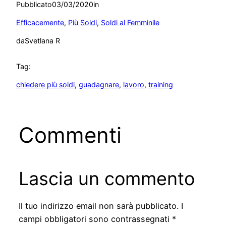
Pubblicato
03/03/2020
in
Efficacemente
, 
Più Soldi
, 
Soldi al Femminile
da
Svetlana R
Tag:
chiedere più soldi
, 
guadagnare
, 
lavoro
, 
training
Commenti
Lascia un commento
Il tuo indirizzo email non sarà pubblicato.
I
campi obbligatori sono contrassegnati
*