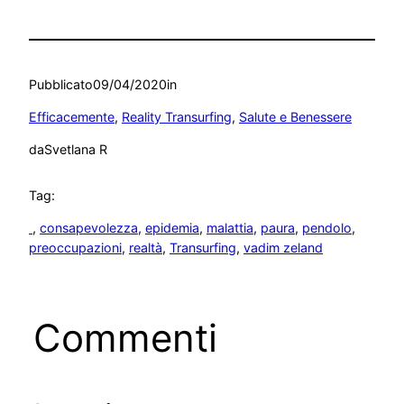
Pubblicato
09/04/2020
in
Efficacemente
, 
Reality Transurfing
, 
Salute e Benessere
da
Svetlana R
Tag:
, 
consapevolezza
, 
epidemia
, 
malattia
, 
paura
, 
pendolo
, 
preoccupazioni
, 
realtà
, 
Transurfing
, 
vadim zeland
Commenti