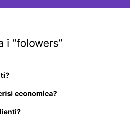
i “folowers”
ti?
crisi economica?
lienti?