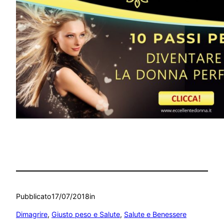
Pubblicato
17/07/2018
in
Dimagrire
, 
Giusto peso e Salute
, 
Salute e Benessere