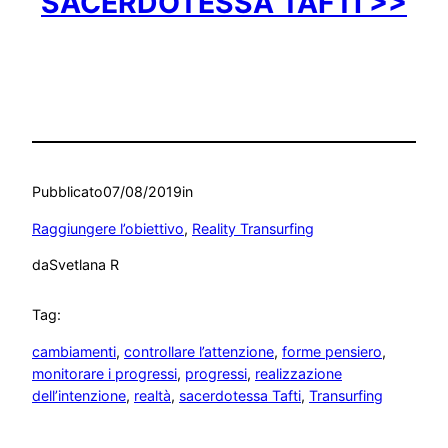
SACERDOTESSA TAFTI >>
Pubblicato
07/08/2019
in
Raggiungere l’obiettivo
, 
Reality Transurfing
da
Svetlana R
Tag:
cambiamenti
, 
controllare l’attenzione
, 
forme pensiero
, 
monitorare i progressi
, 
progressi
, 
realizzazione
dell’intenzione
, 
realtà
, 
sacerdotessa Tafti
, 
Transurfing