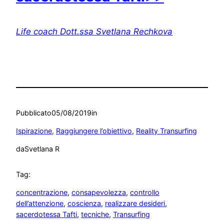
Life coach Dott.ssa Svetlana Rechkova
Pubblicato
05/08/2019
in
Ispirazione
, 
Raggiungere l’obiettivo
, 
Reality Transurfing
da
Svetlana R
Tag:
concentrazione
, 
consapevolezza
, 
controllo
dell’attenzione
, 
coscienza
, 
realizzare desideri
, 
sacerdotessa Tafti
, 
tecniche
, 
Transurfing