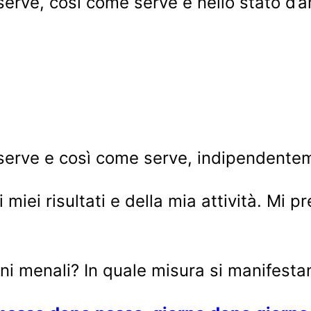
rve, così come serve e nello stato d’ani
serve e così come serve, indipendente
miei risultati e della mia attività. Mi p
i menali? In quale misura si manifestan