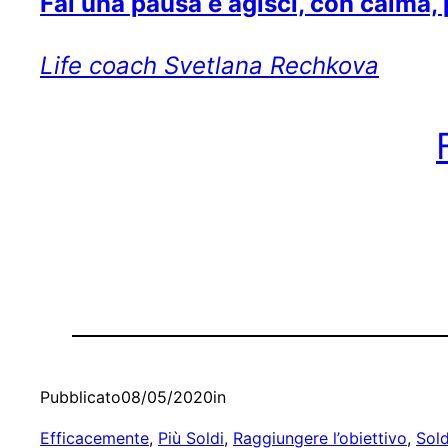
Fai una pausa e agisci, con calma
Life coach Svetlana Rechkova
Pubblicato
08/05/2020
in
Efficacemente
, 
Più Soldi
, 
Raggiungere l’obiettivo
, 
Sold