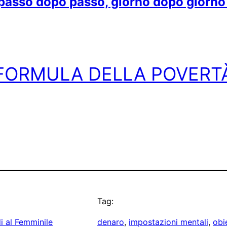
, passo dopo passo, giorno dopo giorno
FORMULA DELLA POVERT
Tag:
i al Femminile
denaro
, 
impostazioni mentali
, 
obi