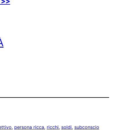
 >>
À
ettivo
, 
persona ricca
, 
ricchi
, 
soldi
, 
subconscio