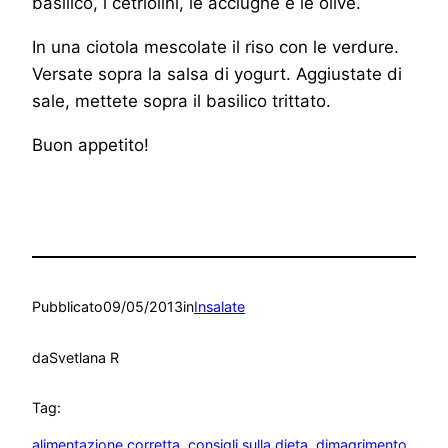
basilico, i cetriolini, le acciughe e le olive.
In una ciotola mescolate il riso con le verdure.
Versate sopra la salsa di yogurt. Aggiustate di
sale, mettete sopra il basilico trittato.
Buon appetito!
Pubblicato
09/05/2013
in
Insalate
da
Svetlana R
Tag:
alimentazione corretta
, 
consigli sulla dieta
, 
dimagrimento