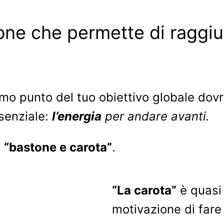
zione che permette di ragg
imo punto del tuo obiettivo globale dov
ssenziale:
l’energia
per andare avanti.
i
“bastone e carota”
.
“La carota”
è quasi
motivazione di fare