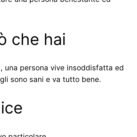
iò che hai
i, una persona vive insoddisfatta ed
igli sono sani e va tutto bene.
lice
o particolare.