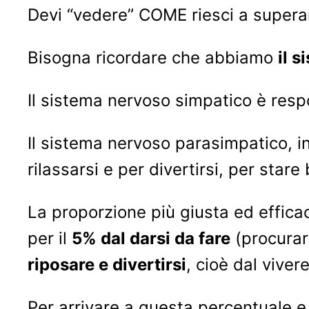
Devi “vedere” COME riesci a superar
Bisogna ricordare che abbiamo
il 
Il sistema nervoso simpatico è respo
Il sistema nervoso parasimpatico, in
rilassarsi e per divertirsi, per stare
La proporzione più giusta ed effica
per il
5% dal darsi da fare
(procurars
riposare e divertirsi
, cioè dal viver
Per arrivare a questa percentuale e