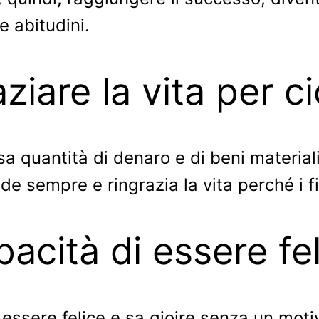
e abitudini.
aziare la vita per c
sa quantità di denaro e di beni material
de sempre e ringrazia la vita perché i f
pacità di essere fe
essere felice e sa gioire senza un motiv