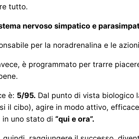
e tutto.
sistema nervoso simpatico e parasimpat
nsabile per la noradrenalina e le azioni
vece, è programmato per trarre piacere d
 bene.
ce è:
5/95.
Dal punto di vista biologico 
i il cibo), agire in modo attivo, efficace
e in uno stato di
“qui e ora”.
, quindi, raggiungere il successo, div