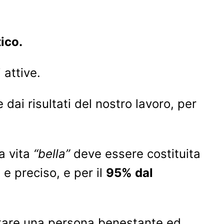
ico.
 attive.
ai risultati del nostro lavoro, per
la vita
“bella”
deve essere costituita
 e preciso, e per il
95% dal
entare una persona benestante ed