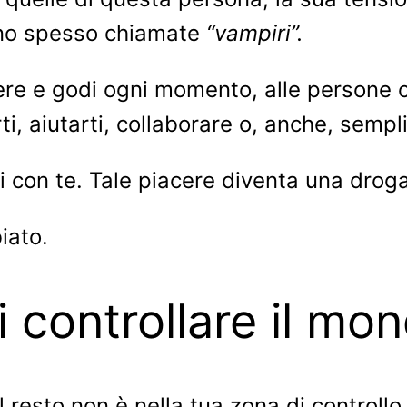
no spesso chiamate
“vampiri”.
ere e godi ogni momento, alle persone ch
i, aiutarti, collaborare o, anche, sempl
si con te. Tale piacere diventa una droga
iato.
 controllare il mon
l resto non è nella tua zona di controllo