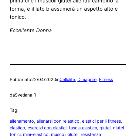
prima che i muscoli glutei allenati cambino la
forma, e il lato b assumerà un aspetto alto e
tonico.
Eccellente Donna
Pubblicato
22/04/2020
in
Cellulite
, 
Dimagrire
, 
Fitness
da
Svetlana R
Tag:
allenamento
, 
allenarsi con l’elastico
, 
elastici per il fitness
, 
elastico
, 
esercizi con elastici
, 
fascia elastica
, 
glutei
, 
glutei
tonici
, 
mini-elastico
, 
muscoli glutei
, 
resistenza