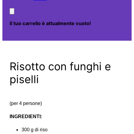
Il tuo carrello è attualmente vuoto!
Risotto con funghi e
piselli
(per 4 persone)
INGREDIENTI:
300 g di riso