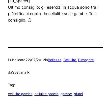
[su_spacer]
Ultimo consiglio: gli esercizi in acqua sono tra i
più efficaci contro la cellulite sulle gambe. Te li
consiglio. 😉
Pubblicato
22/07/2012
in
Bellezza
, 
Cellulite
, 
Dimagrire
da
Svetlana R
Tag:
cellulite gambe
, 
cellulite pancia
, 
gambe
, 
glutei