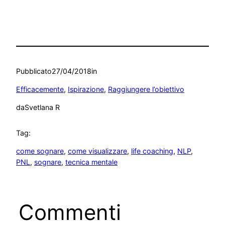
Pubblicato
27/04/2018
in
Efficacemente
, 
Ispirazione
, 
Raggiungere l’obiettivo
da
Svetlana R
Tag:
come sognare
, 
come visualizzare
, 
life coaching
, 
NLP
, 
PNL
, 
sognare
, 
tecnica mentale
Commenti