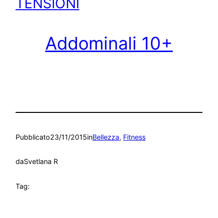
TENSIONI
Addominali 10+
Pubblicato
23/11/2015
in
Bellezza
, 
Fitness
da
Svetlana R
Tag: