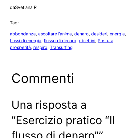
da
Svetlana R
Tag:
abbondanza
, 
ascoltare l’anima
, 
denaro
, 
desideri
, 
energia
, 
flussi di energia
, 
flusso di denaro
, 
obiettivi
, 
Postura
, 
prosperità
, 
respiro
, 
Transurfing
Commenti
Una risposta a
“Esercizio pratico “Il
flusso di denaro””