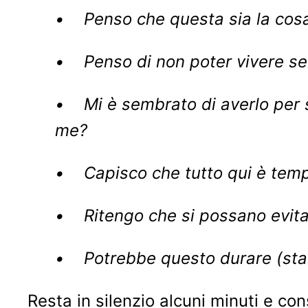
• Penso che questa sia la cosa 
• Penso di non poter vivere se
• Mi è sembrato di averlo per 
me?
• Capisco che tutto qui è tempo
• Ritengo che si possano evitar
• Potrebbe questo durare (star
Resta in silenzio alcuni minuti e co