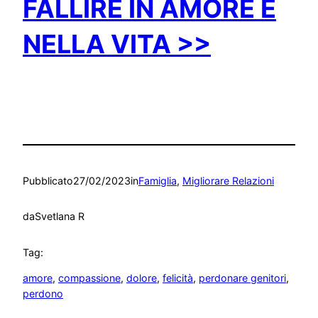
FALLIRE IN AMORE E
NELLA VITA >>
Pubblicato
27/02/2023
in
Famiglia
, 
Migliorare Relazioni
da
Svetlana R
Tag:
amore
, 
compassione
, 
dolore
, 
felicità
, 
perdonare genitori
, 
perdono