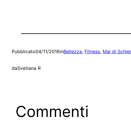
Pubblicato
04/11/2016
in
Bellezza
, 
Fitness
, 
Mal di Schie
da
Svetlana R
Commenti