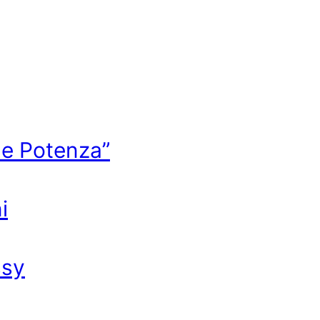
 e Potenza”
i
ssy