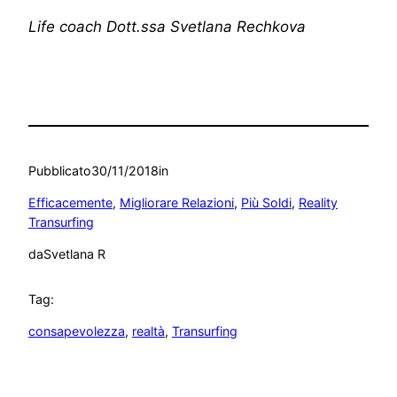
Life coach Dott.ssa Svetlana Rechkova
Pubblicato
30/11/2018
in
Efficacemente
, 
Migliorare Relazioni
, 
Più Soldi
, 
Reality
Transurfing
da
Svetlana R
Tag:
consapevolezza
, 
realtà
, 
Transurfing