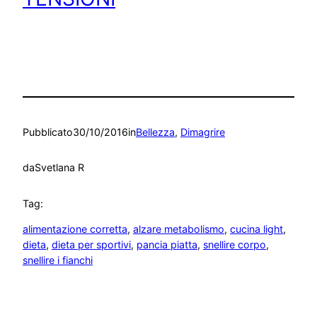
Pubblicato
30/10/2016
in
Bellezza
, 
Dimagrire
da
Svetlana R
Tag:
alimentazione corretta
, 
alzare metabolismo
, 
cucina light
, 
dieta
, 
dieta per sportivi
, 
pancia piatta
, 
snellire corpo
, 
snellire i fianchi