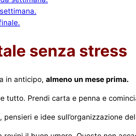
 settimana.
finale.
tale senza stress
na in anticipo,
almeno un mese prima.
e tutto. Prendi carta e penna e cominci
e, pensieri e idee sull’organizzazione del
 rovini il buon umore. Questo non accad