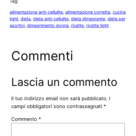
Tag:
alimentazione anti-cellulite
, 
alimentazione corretta
, 
cucina
light
, 
dieta
, 
dieta anti-cellulite
, 
dieta dimagrante
, 
dieta per
sportivi
, 
dimagrimento donna
, 
ricette
, 
ricette light
Commenti
Lascia un commento
Il tuo indirizzo email non sarà pubblicato.
I
campi obbligatori sono contrassegnati
*
Commento
*