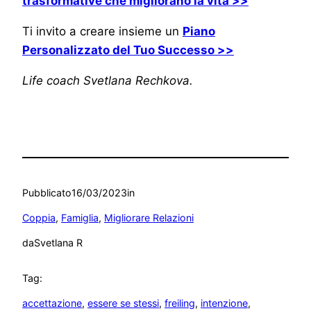
trasformative che migliorano la vita >>
Ti invito a creare insieme un
Piano
Personalizzato del Tuo Successo >>
Life coach Svetlana Rechkova.
Pubblicato
16/03/2023
in
Coppia
, 
Famiglia
, 
Migliorare Relazioni
da
Svetlana R
Tag:
accettazione
, 
essere se stessi
, 
freiling
, 
intenzione
, 