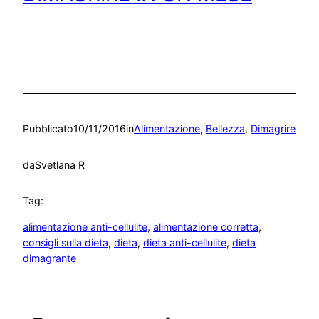
Pubblicato
10/11/2016
in
Alimentazione
, 
Bellezza
, 
Dimagrire
da
Svetlana R
Tag:
alimentazione anti-cellulite
, 
alimentazione corretta
, 
consigli sulla dieta
, 
dieta
, 
dieta anti-cellulite
, 
dieta
dimagrante