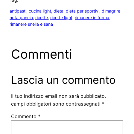
Tag:
antipasti
, 
cucina light
, 
dieta
, 
dieta per sportivi
, 
dimagrire
nella pancia
, 
ricette
, 
ricette light
, 
rimanere in forma
, 
rimanere snella e sana
Commenti
Lascia un commento
Il tuo indirizzo email non sarà pubblicato.
I
campi obbligatori sono contrassegnati
*
Commento
*