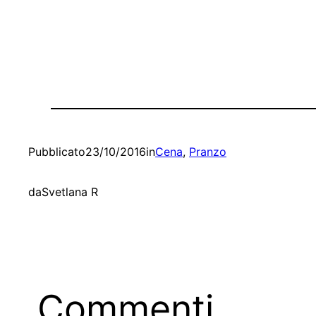
Pubblicato
23/10/2016
in
Cena
, 
Pranzo
da
Svetlana R
Commenti