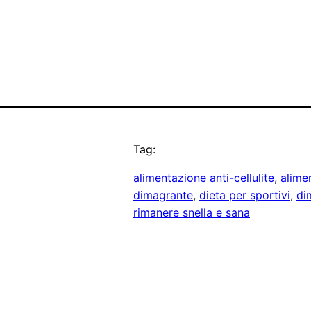
Tag:
alimentazione anti-cellulite
, 
alime
dimagrante
, 
dieta per sportivi
, 
di
rimanere snella e sana