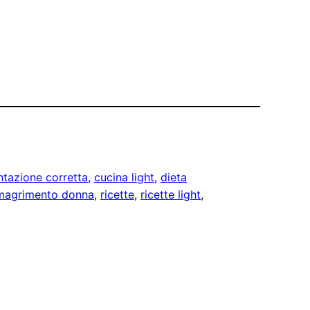
ntazione corretta
, 
cucina light
, 
dieta
magrimento donna
, 
ricette
, 
ricette light
, 