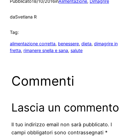
Pubblicato
18/10/2016
in
Alimentazione
, 
Dimagrire
da
Svetlana R
Tag:
alimentazione corretta
, 
benessere
, 
dieta
, 
dimagrire in
fretta
, 
rimanere snella e sana
, 
salute
Commenti
Lascia un commento
Il tuo indirizzo email non sarà pubblicato.
I
campi obbligatori sono contrassegnati
*