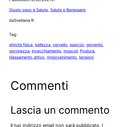
Giusto peso e Salute
, 
Salute e Benessere
da
Svetlana R
Tag:
attività fisica
, 
bellezza
, 
cervello
, 
esercizi
, 
gioventù
, 
giovinezza
, 
invecchiamento
, 
muscoli
, 
Postura
, 
rilassamento attivo
, 
ringiovanimento
, 
tensioni
Commenti
Lascia un commento
Il tuo indirizzo email non sarà pubblicato.
I