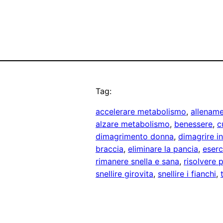
Tag:
accelerare metabolismo
, 
allenam
alzare metabolismo
, 
benessere
, 
c
dimagrimento donna
, 
dimagrire in
braccia
, 
eliminare la pancia
, 
eserc
rimanere snella e sana
, 
risolvere 
snellire girovita
, 
snellire i fianchi
, 