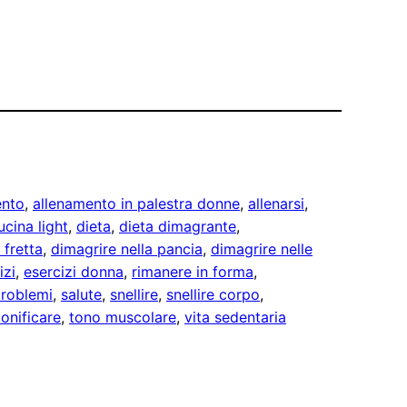
ento
, 
allenamento in palestra donne
, 
allenarsi
, 
ucina light
, 
dieta
, 
dieta dimagrante
, 
 fretta
, 
dimagrire nella pancia
, 
dimagrire nelle
izi
, 
esercizi donna
, 
rimanere in forma
, 
problemi
, 
salute
, 
snellire
, 
snellire corpo
, 
tonificare
, 
tono muscolare
, 
vita sedentaria